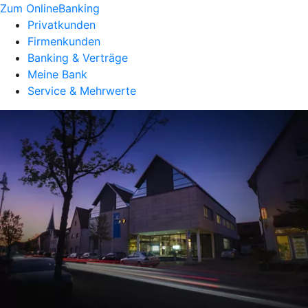
Zum OnlineBanking
Privatkunden
Firmenkunden
Banking & Verträge
Meine Bank
Service & Mehrwerte