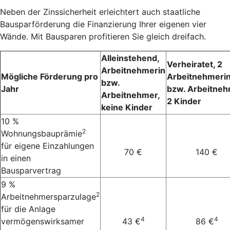
Neben der Zinssicherheit erleichtert auch staatliche
Bausparförderung die Finanzierung Ihrer eigenen vier
Wände. Mit Bausparen profitieren Sie gleich dreifach.
Alleinstehend,
Verheiratet, 2
Arbeitnehmerin
Mögliche Förderung pro
Arbeitnehmeri
bzw.
Jahr
bzw. Arbeitneh
Arbeitnehmer,
2 Kinder
keine Kinder
10 %
2
Wohnungsbauprämie
für eigene Einzahlungen
70 €
140 €
in einen
Bausparvertrag
9 %
2
Arbeitnehmersparzulage
für die Anlage
4
4
vermögenswirksamer
43 €
86 €